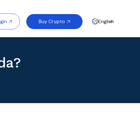
Buy Crypto
gin
English


da?