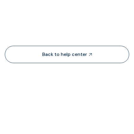
People also viewed...
Back to help center

¿De dónde obtiene TransFi liquidez?
