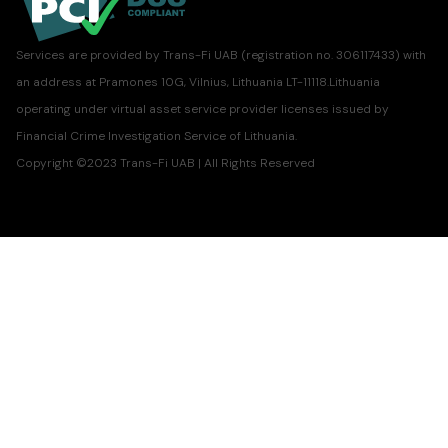
Services are provided by Trans-Fi UAB (registration no. 306117433) with
an address at Pramones 10G, Vilnius, Lithuania LT-11118.Lithuania
operating under virtual asset service provider licenses issued by
Financial Crime Investigation Service of Lithuania.
Copyright ©2023 Trans-Fi UAB | All Rights Reserved