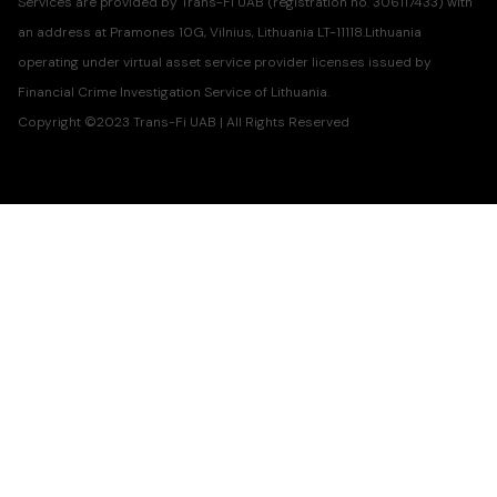
Services are provided by Trans-Fi UAB (registration no. 306117433) with
an address at Pramones 10G, Vilnius, Lithuania LT-11118.Lithuania
operating under virtual asset service provider licenses issued by
Financial Crime Investigation Service of Lithuania.
Copyright ©2023 Trans-Fi UAB | All Rights Reserved