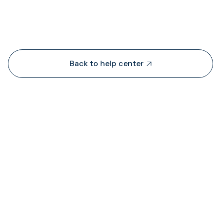
People also viewed...
Back to help center

De onde é que a TransFi extrai liquidez?
