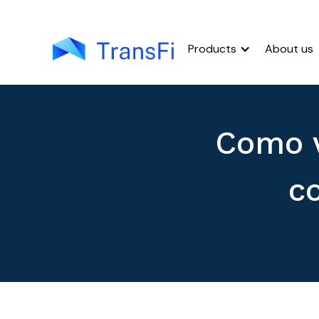
Products
About us
Como v
c