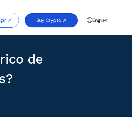
Buy Crypto
gin
English


rico de
s?