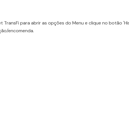
t TransFi para abrir as opções do Menu e clique no botão 'Hi
iação/encomenda.
d...