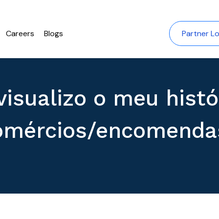
Careers
Blogs
Partner Lo
isualizo o meu histó
omércios/encomenda