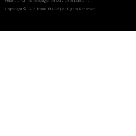
Financial Crime Investigation Service of Lithuania.
Copyright ©2023 Trans-Fi UAB | All Rights Reserved