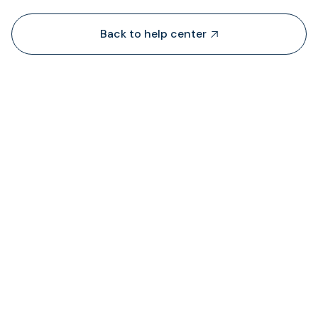
Back to help center

De onde é que a TransFi extrai liquidez?

Onde posso ver o estado das taxas cobrada