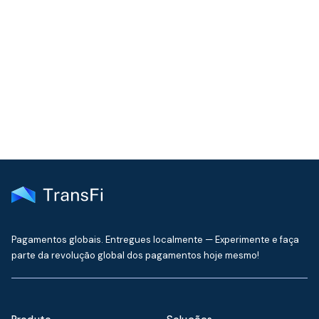
A nossa equipa de apoio responde normalmente no prazo de
um dia útil
Contactar apoio ao cliente
Pagamentos globais. Entregues localmente — Experimente e faça
parte da revolução global dos pagamentos hoje mesmo!