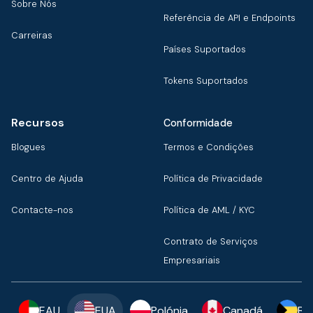
Sobre Nós
Referência de API e Endpoints
Carreiras
Países Suportados
Tokens Suportados
Recursos
Conformidade
Blogues
Termos e Condições
Centro de Ajuda
Política de Privacidade
Contacte-nos
Política de AML / KYC
Contrato de Serviços
Empresariais
EAU
EUA
Polónia
Canadá
Ba