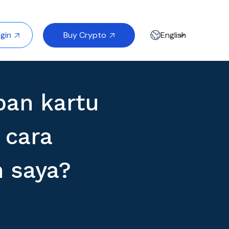
Buy Crypto
gin
English


pan kartu
 cara
 saya?