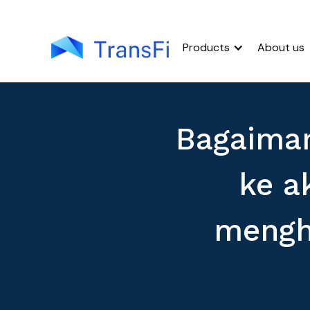
Products
About us
Bagaiman
ke a
mengh