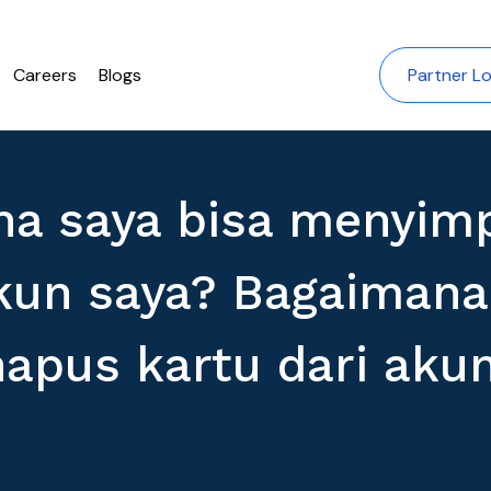
Careers
Blogs
Partner Lo
a saya bisa menyim
kun saya? Bagaimana
apus kartu dari akun